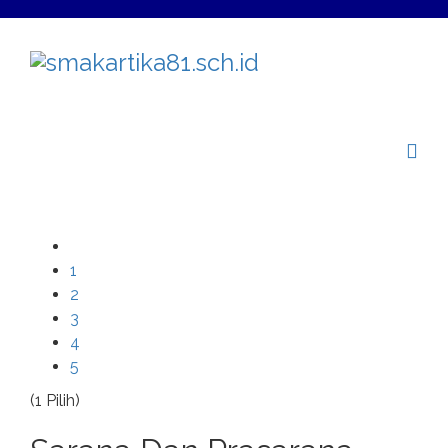
1
2
3
4
5
(1 Pilih)