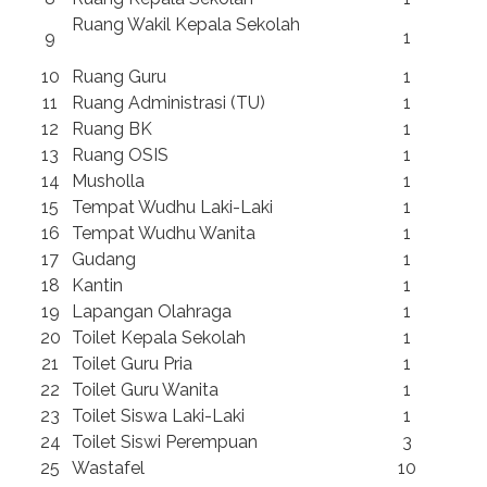
Ruang Wakil Kepala Sekolah
9
1
10
Ruang Guru
1
11
Ruang Administrasi (TU)
1
12
Ruang BK
1
13
Ruang OSIS
1
14
Musholla
1
15
Tempat Wudhu Laki-Laki
1
16
Tempat Wudhu Wanita
1
17
Gudang
1
18
Kantin
1
19
Lapangan Olahraga
1
20
Toilet Kepala Sekolah
1
21
Toilet Guru Pria
1
22
Toilet Guru Wanita
1
23
Toilet Siswa Laki-Laki
1
24
Toilet Siswi Perempuan
3
25
Wastafel
10