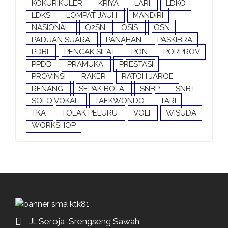
KOKURIKULER
KRIYA
LARI
LDKO
LDKS
LOMPAT JAUH
MANDIRI
NASIONAL
O2SN
OSIS
OSN
PADUAN SUARA
PANAHAN
PASKIBRA
PDBI
PENCAK SILAT
PON
PORPROV
PPDB
PRAMUKA
PRESTASI
PROVINSI
RAKER
RATOH JAROE
RENANG
SEPAK BOLA
SNBP
SNBT
SOLO VOKAL
TAEKWONDO
TARI
TKA
TOLAK PELURU
VOLI
WISUDA
WORKSHOP
Jl. Seroja, Srengseng Sawah