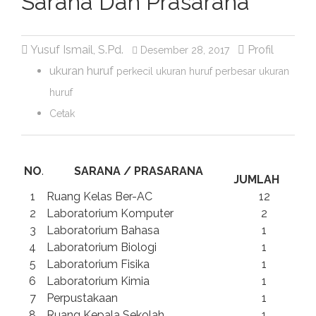
Sarana Dan Prasarana
Yusuf Ismail, S.Pd.
Profil
Desember 28, 2017
ukuran huruf
perkecil ukuran huruf
perbesar ukuran
huruf
Cetak
NO
.
SARANA / PRASARANA
JUMLAH
1
Ruang Kelas Ber-AC
12
2
Laboratorium Komputer
2
3
Laboratorium Bahasa
1
4
Laboratorium Biologi
1
5
Laboratorium Fisika
1
6
Laboratorium Kimia
1
7
Perpustakaan
1
8
Ruang Kepala Sekolah
1