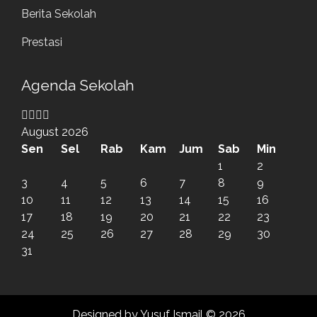
Berita Sekolah
Prestasi
Previous
Previous
Next
Next
Agenda Sekolah
Year
Month
Year
Month
August 2026
Sen
Sel
Rab
Kam
Jum
Sab
Min
1
2
3
4
5
6
7
8
9
10
11
12
13
14
15
16
17
18
19
20
21
22
23
24
25
26
27
28
29
30
31
Designed by Yusuf Ismail © 2026